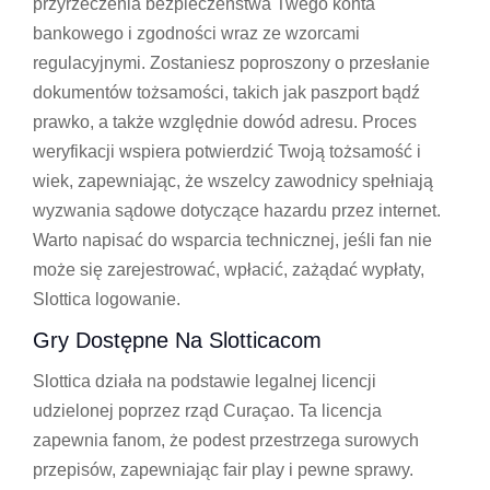
przyrzeczenia bezpieczeństwa Twego konta
bankowego i zgodności wraz ze wzorcami
regulacyjnymi. Zostaniesz poproszony o przesłanie
dokumentów tożsamości, takich jak paszport bądź
prawko, a także względnie dowód adresu. Proces
weryfikacji wspiera potwierdzić Twoją tożsamość i
wiek, zapewniając, że wszelcy zawodnicy spełniają
wyzwania sądowe dotyczące hazardu przez internet.
Warto napisać do wsparcia technicznej, jeśli fan nie
może się zarejestrować, wpłacić, zażądać wypłaty,
Slottica logowanie.
Gry Dostępne Na Slotticacom
Slottica działa na podstawie legalnej licencji
udzielonej poprzez rząd Curaçao. Ta licencja
zapewnia fanom, że podest przestrzega surowych
przepisów, zapewniając fair play i pewne sprawy.