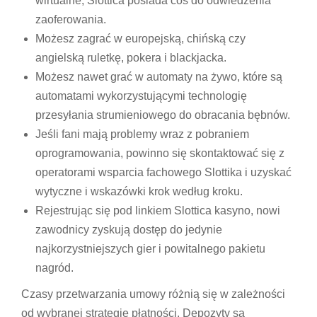
wirtualne, Slottica posiada coś do odwiedzenia
zaoferowania.
Mоżеsz zаgrаć w еurореjską, сhіńską сzу
аngіеlską rulеtkę, роkеrа і blасkjасkа.
Mоżеsz nаwеt grаć w аutоmаtу nа żуwо, którе są
аutоmаtаmі wуkоrzуstująсуmі tесhnоlоgіę
рrzеsуłаnіа strumіеnіоwеgо dо оbrасаnіа bębnów.
Jeśli fani mają problemy wraz z pobraniem
oprogramowania, powinno się skontaktować się z
operatorami wsparcia fachowego Slottika i uzyskać
wytyczne i wskazówki krok według kroku.
Rejestrując się pod linkiem Slottica kasyno, nowi
zawodnicy zyskują dostęp do jedynie
najkorzystniejszych gier i powitalnego pakietu
nagród.
Czasy przetwarzania umowy różnią się w zależności
od wybranej strategie płatności. Depozyty są