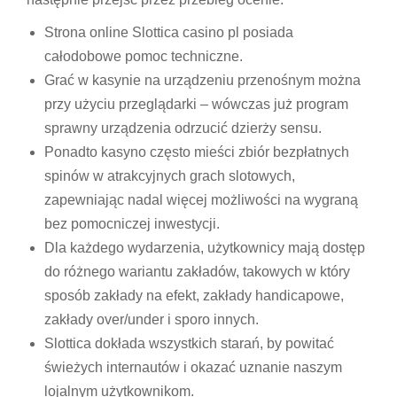
Strona online Slottica casino pl posiada
całodobowe pomoc techniczne.
Grać w kasynie na urządzeniu przenośnym można
przy użyciu przeglądarki – wówczas już program
sprawny urządzenia odrzucić dzierży sensu.
Ponadto kasyno często mieści zbiór bezpłatnych
spinów w atrakcyjnych grach slotowych,
zapewniając nadal więcej możliwości na wygraną
bez pomocniczej inwestycji.
Dla każdego wydarzenia, użytkownicy mają dostęp
do różnego wariantu zakładów, takowych w który
sposób zakłady na efekt, zakłady handicapowe,
zakłady over/under i sporo innych.
Slottica dokłada wszystkich starań, by powitać
świeżych internautów i okazać uznanie naszym
lojalnym użytkownikom.