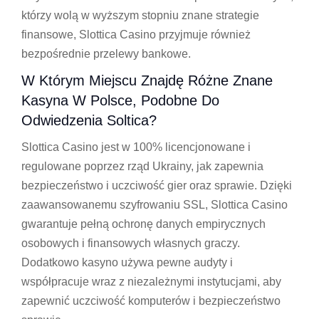
którzy wolą w wyższym stopniu znane strategie
finansowe, Slottica Casino przyjmuje również
bezpośrednie przelewy bankowe.
W Którym Miejscu Znajdę Różne Znane
Kasyna W Polsce, Podobne Do
Odwiedzenia Soltica?
Slottica Casino jest w 100% licencjonowane i
regulowane poprzez rząd Ukrainy, jak zapewnia
bezpieczeństwo i uczciwość gier oraz sprawie. Dzięki
zaawansowanemu szyfrowaniu SSL, Slottica Casino
gwarantuje pełną ochronę danych empirycznych
osobowych i finansowych własnych graczy.
Dodatkowo kasyno używa pewne audyty i
współpracuje wraz z niezależnymi instytucjami, aby
zapewnić uczciwość komputerów i bezpieczeństwo