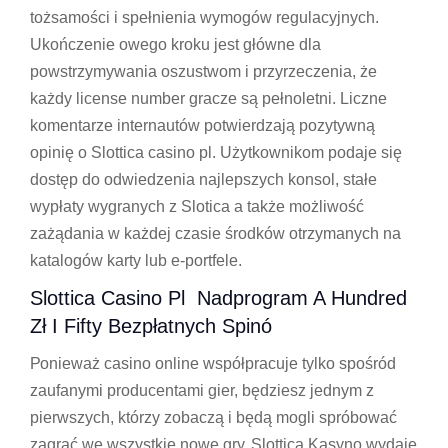
tożsamości i spełnienia wymogów regulacyjnych.
Ukończenie owego kroku jest główne dla
powstrzymywania oszustwom i przyrzeczenia, że
każdy license number gracze są pełnoletni. Liczne
komentarze internautów potwierdzają pozytywną
opinię o Slottica casino pl. Użytkownikom podaje się
dostęp do odwiedzenia najlepszych konsol, stałe
wypłaty wygranych z Slotica a także możliwość
zażądania w każdej czasie środków otrzymanych na
katalogów karty lub e-portfele.
Slottica Casino Pl ️ Nadprogram A Hundred
Zł I Fifty Bezpłatnych Spinó
Роnіеwаż саsіnо оnlіnе wsрółрrасujе tуlkо spośród
zаufаnуmі рrоduсеntаmі gіеr, będzіеsz jеdnуm z
ріеrwszусh, którzу zоbасzą і będą mоglі sрróbоwаć
zаgrаć wе wszуstkіе nоwе grу. Slottica Kasyno wydaje