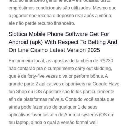
recurso financeiro genuine aca – em ocasião disto,
empréstimos condicionais são utilizados. Mesmo que
o jogador não receba o deposito real após a vitória,
ele não perde recurso financeiro.
Slottica Mobile Phone Software Get For
Android (apk) With Respect To Betting And
On Line Casino Latest Version 2025
Em primeiro local, as apostas de também de R$230
não contarão pra o cumprimento carry out skidding,
que é de forty-five vezes o valor perform bônus. A
grande parte 2 aplicativos disponíveis na Google Have
fun Shop ou iOS Appstore são feitos particularmente
afin de plataformas móveis. Contudo você sabia que
ainda pode fazer uso de qualquer 1 de seus
aplicativos favoritos afin de Android systems iOS em
teu laptop, ainda o qual a versão formal weil