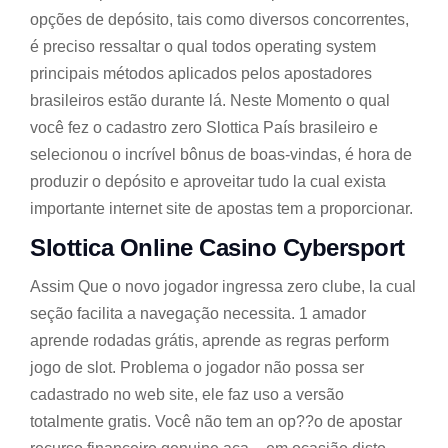
opções de depósito, tais como diversos concorrentes,
é preciso ressaltar o qual todos operating system
principais métodos aplicados pelos apostadores
brasileiros estão durante lá. Neste Momento o qual
você fez o cadastro zero Slottica País brasileiro e
selecionou o incrível bônus de boas-vindas, é hora de
produzir o depósito e aproveitar tudo la cual exista
importante internet site de apostas tem a proporcionar.
Slottica Online Casino Cybersport
Assim Que o novo jogador ingressa zero clube, la cual
seção facilita a navegação necessita. 1 amador
aprende rodadas grátis, aprende as regras perform
jogo de slot. Problema o jogador não possa ser
cadastrado no web site, ele faz uso a versão
totalmente gratis. Você não tem an op??o de apostar