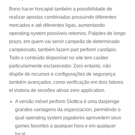
Bono hacer hincapié também a possibilidade de
realizar apostas combinadas possuindo diferentes
mercados e até diferentes ligas, aumentando
operating-system possíveis retornos. Palpites de longo
prazo, em quem vai servir campeão de determinado
campeonato, também fazem part perform cardápio.
Todo o conteúdo disponível no site tem caráter
particularmente esclarecedor. Zero entanto, não
dispõe de recursos e configurações de segurança
também avançados, como verificação em dois fatores
et vistoria de sessões ativas zero application.
A versão móvel perform Slottica é uma dasjenige
grandes vantagens da organizacion, permitindo o
qual operating system jogadores aproveitem seus
games favoritos a qualquer hora e em qualquer
local.