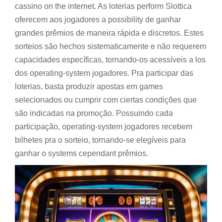
cassino on the internet. As loterias perform Slottica
oferecem aos jogadores a possibility de ganhar
grandes prêmios de maneira rápida e discretos. Estes
sorteios são hechos sistematicamente e não requerem
capacidades específicas, tornando-os acessíveis a los
dos operating-system jogadores. Pra participar das
loterias, basta produzir apostas em games
selecionados ou cumprir com ciertas condições que
são indicadas na promoção. Possuindo cada
participação, operating-system jogadores recebem
bilhetes pra o sorteio, tornando-se elegíveis para
ganhar o systems cependant prêmios.