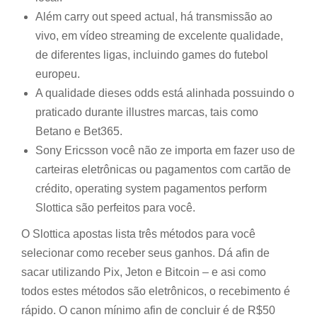
Além carry out speed actual, há transmissão ao
vivo, em vídeo streaming de excelente qualidade,
de diferentes ligas, incluindo games do futebol
europeu.
A qualidade dieses odds está alinhada possuindo o
praticado durante illustres marcas, tais como
Betano e Bet365.
Sony Ericsson você não ze importa em fazer uso de
carteiras eletrônicas ou pagamentos com cartão de
crédito, operating system pagamentos perform
Slottica são perfeitos para você.
O Slottica apostas lista três métodos para você
selecionar como receber seus ganhos. Dá afin de
sacar utilizando Pix, Jeton e Bitcoin – e asi como
todos estes métodos são eletrônicos, o recebimento é
rápido. O canon mínimo afin de concluir é de R$50