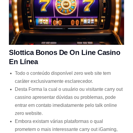
Slottica Bonos De On Line Casino
En Línea
Todo o conteúdo disponível zero web site tem
caráter exclusivamente esclarecedor.
Desta Forma la cual o usuário ou visitante carry out
cassino apresentar dúvidas ou problemas, pode
entrar em contato imediatamente pelo talk online
zero website.
Embora existam várias plataformas o qual
prometem o mais interessante carry out iGaming,