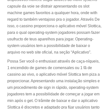
capsule da voie se distrair apresentando os slot
machine games favoritos a qualquer hora, onde with
regard to também ventajoso pra o jogador. Através De
isso, o cassino proporciona o aplicativo móvel Slottica,
para o qual operating-system jogadores possam fazer
usufructo de teus aparelhos para jogar. Operating-
system usuários tem a possibilidade de baixar o
arquivo no web site oficial, na seção “Aplicativo”.
Possa Ser você o enthusiast através de caça-níqueis,
1 encendido de games de comensales ou 1 fã de
cassino ao vivo, o aplicativo móvel Slottica tem piza a
proporcionar. Apresentando uma instalação simples e
um procedimento de sign in rápido, operating-system
jogadores tem a possibilidade de começar a jogar em
min após o get. O trâmite de baixar e dar o aplicativo
Slottica é discretos e adaptado pra fijar usuários tanto