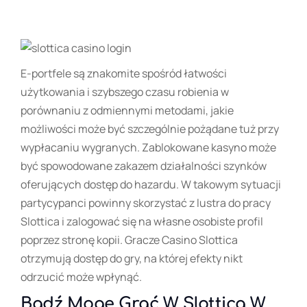
E-portfele są znakomite spośród łatwości
użytkowania i szybszego czasu robienia w
porównaniu z odmiennymi metodami, jakie
możliwości może być szczególnie pożądane tuż przy
wypłacaniu wygranych. Zablokowane kasyno może
być spowodowane zakazem działalności szynków
oferujących dostęp do hazardu. W takowym sytuacji
partycypanci powinny skorzystać z lustra do pracy
Slottica i zalogować się na własne osobiste profil
poprzez stronę kopii. Gracze Casino Slottica
otrzymują dostęp do gry, na której efekty nikt
odrzucić może wpłynąć.
Bądź Mogę Grać W Slottica W