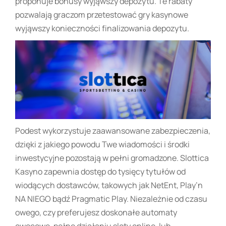
proponuje bonusy wyjąwszy depozytu. Te rabaty
pozwalają graczom przetestować gry kasynowe
wyjąwszy konieczności finalizowania depozytu.
Podest wykorzystuje zaawansowane zabezpieczenia,
dzięki z jakiego powodu Twe wiadomości i środki
inwestycyjne pozostają w pełni gromadzone. Slottica
Kasyno zapewnia dostęp do tysięcy tytułów od
wiodących dostawców, takowych jak NetEnt, Play’n
NA NIEGO bądź Pragmatic Play. Niezależnie od czasu
owego, czy preferujesz doskonałe automaty