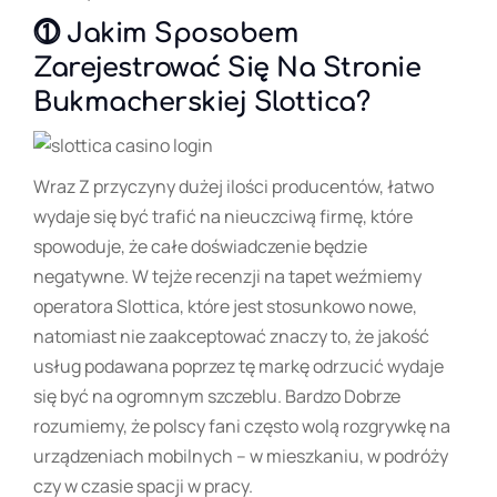
⓵ Jakim Sposobem
Zarejestrować Się Na Stronie
Bukmacherskiej Slottica?
Wraz Z przyczyny dużej ilości producentów, łatwo
wydaje się być trafić na nieuczciwą firmę, które
spowoduje, że całe doświadczenie będzie
negatywne. W tejże recenzji na tapet weźmiemy
operatora Slottica, które jest stosunkowo nowe,
natomiast nie zaakceptować znaczy to, że jakość
usług podawana poprzez tę markę odrzucić wydaje
się być na ogromnym szczeblu. Bardzo Dobrze
rozumiemy, że polscy fani często wolą rozgrywkę na
urządzeniach mobilnych – w mieszkaniu, w podróży
czy w czasie spacji w pracy.