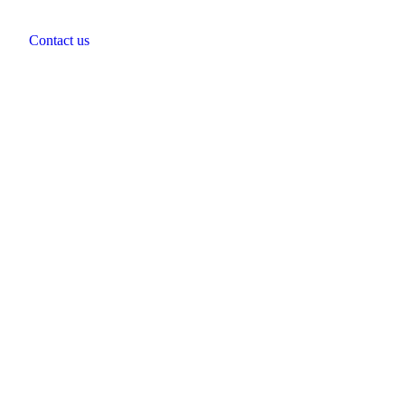
Contact us
alifornia Mortgages