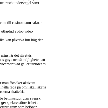
nte tresekundersregel samt
kvara till casinon som saknar
s utfärdad audio-video
ilka kan påverka hur hög den
 minst är det givetvis
nas guys också möjligheten att
plicerbart vad gäller utbudet av
är man försöker aktivera
 hålla reda på om i skall skatta
sterna skattefria.
de bettingsidor utan svensk
ger spelare större frihet att
itetsprogram som belönar