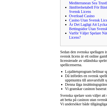
Mediterranean Sea Trust
Jämförelsetabell För Bäs
Svensk Licens
Overload Casino
Casino Utan Svensk Lic
Är Det Lagligt Att Lycka
Bettingsidor Utan Svens
Varför Väljer Spelare N
Licens?
Sedan den svenska spellagen in
svensk licens är ett online gam
licensierade av utländska spe
spellicenserna.
Lojalitetsprogram belönar s
Då infördes en svensk spell
uppmuntra till ansvarsfullt s
Denna låga insättningsgräns
Vi granskar casinon baserat 
Svenska spelare som väljer att 
att betta på casinon utan svensk 
Vi undersöker både tillgänglig