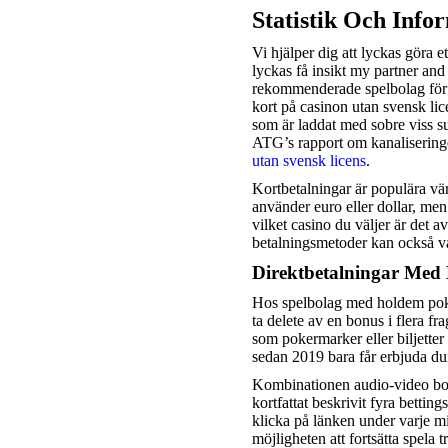
Statistik Och Inf
Vi hjälper dig att lyckas göra et
lyckas få insikt my partner and
rekommenderade spelbolag för a
kort på casinon utan svensk lic
som är laddat med sobre viss 
ATG’s rapport om kanaliseringen
utan svensk licens
.
Kortbetalningar är populära vä
använder euro eller dollar, me
vilket casino du väljer är det 
betalningsmetoder kan också va
Direktbetalningar Med B
Hos spelbolag med holdem poker 
ta delete av en bonus i flera f
som pokermarker eller biljetter
sedan 2019 bara får erbjuda du
Kombinationen audio-video bonu
kortfattat beskrivit fyra betti
klicka på länken under varje mi
möjligheten att fortsätta spela