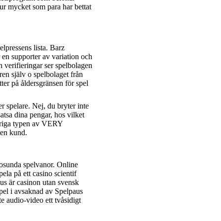
ur mycket som para har bettat
lpressens lista. Barz
 en supporter av variation och
h verifieringar ser spelbolagen
aren själv o spelbolaget från
itter på åldersgränsen för spel
 spelare. Nej, du bryter inte
satsa dina pengar, hos vilket
 övriga typen av VERY
gen kund.
d osunda spelvanor. Online
ela på ett casino scientif
aus är casinon utan svensk
 spel i avsaknad av Spelpaus
e audio-video ett tvåsidigt