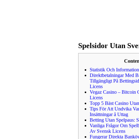
Spelsidor Utan Sv
Conten
Statistik Och Informati
Direktbetalningar Med B
Tillgängligt På Bettings
Licens
Vegaz Casino – Bitcoin 
Licens
Topp 5 Bäst Casino Utan
Tips För Att Undvika Va
Insättningar å Uttag
Betting Utan Spelpaus: 
Vanliga Frågor Om Spel
Av Svensk Licens
Fungerar Direkta Banköv