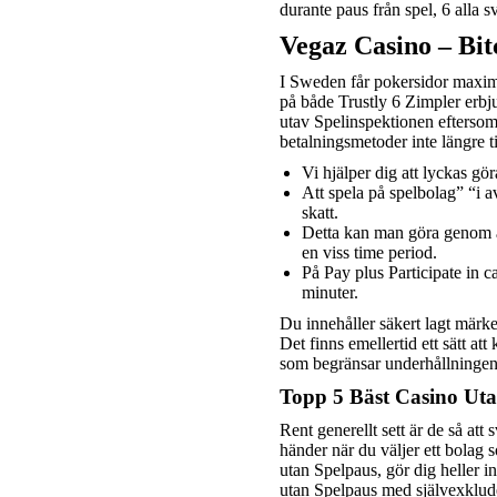
durante paus från spel, 6 alla s
Vegaz Casino – Bit
I Sweden får pokersidor maximal
på både Trustly 6 Zimpler erbju
utav Spelinspektionen eftersom
betalningsmetoder inte längre t
Vi hjälper dig att lyckas gö
Att spela på spelbolag” “i 
skatt.
Detta kan man göra genom at
en viss time period.
På Pay plus Participate in c
minuter.
Du innehåller säkert lagt märke
Det finns emellertid ett sätt at
som begränsar underhållningen
Topp 5 Bäst Casino Ut
Rent generellt sett är de så at
händer när du väljer ett bolag s
utan Spelpaus, gör dig heller in
utan Spelpaus med självexklude