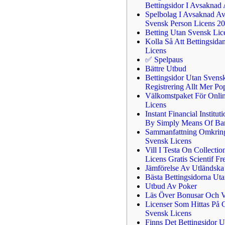
Bettingsidor I Avsaknad
Spelbolag I Avsaknad A
Svensk Person Licens 2
Betting Utan Svensk Lic
Kolla Så Att Bettingsida
Licens
✅ Spelpaus
Bättre Utbud
Bettingsidor Utan Svens
Registrering Allt Mer Po
Välkomstpaket För Onli
Licens
Instant Financial Institut
By Simply Means Of Ba
Sammanfattning Omkring
Svensk Licens
Vill I Testa On Collecti
Licens Gratis Scientif F
Jämförelse Av Utländska 
Bästa Bettingsidorna Ut
Utbud Av Poker
Läs Över Bonusar Och V
Licenser Som Hittas På 
Svensk Licens
Finns Det Bettingsidor U