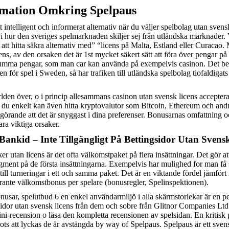
ormation Omkring Spelpaus
t intelligent och informerat alternativ när du väljer spelbolag utan svensk
 i hur den sveriges spelmarknaden skiljer sej från utländska marknader.
tt hitta säkra alternativ med” “licens på Malta, Estland eller Curacao
ens, av den orsaken det är 1st mycket säkert sätt att föra över pengar på
summa pengar, som man car kan använda på exempelvis casinon. Det bero
 för spel i Sweden, så har trafiken till utländska spelbolag tiofaldiga
rlden över, o i princip allesammans casinon utan svensk licens accepter
n du enkelt kan även hitta kryptovalutor som Bitcoin, Ethereum och andr
avgörande att det är snyggast i dina preferenser. Bonusarnas omfattning o
ra viktiga orsaker.
ankid – Inte Tillgängligt På Bettingsidor Utan Svens
utan licens är det ofta välkomstpaket på flera insättningar. Det gör at
ragment på de första insättningarna. Exempelvis har mulighed for man få
 till turneringar i ett och samma paket. Det är en viktande fördel jämfö
rante välkomstbonus per spelare (bonusregler, Spelinspektionen).
sar, spelutbud 6 en enkel användarmiljö i alla skärmstorlekar är en p
ngsidor utan svensk licens från dem och sobre från Glitnor Companies Ltd.
ni-recension o läsa den kompletta recensionen av spelsidan. En kritisk p
 trots att lyckas de är avstängda by way of Spelpaus. Spelpaus är ett sven