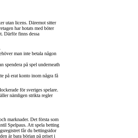
er utan licens. Däremot sitter
retagen har hotats med böter
t. Därför finns dessa
.
behöver man inte betala någon
an spendera på spel underneath
tte på erat konto inom några få
lockerade för sveriges spelare.
äller nämligen strikta regler
r och marknader. Det första som
ntil Spelpaus. Att spela betting
gsregistret får du bettingsidor
en är bara början på priset i