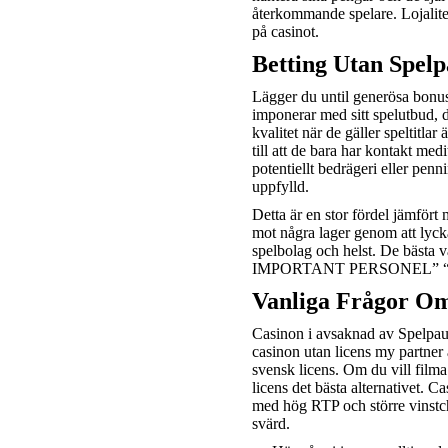
återkommande spelare. Lojalite
på casinot.
Betting Utan Spelp
Lägger du until generösa bonusa
imponerar med sitt spelutbud, 
kvalitet när de gäller speltitla
till att de bara har kontakt med
potentiellt bedrägeri eller penn
uppfylld.
Detta är en stor fördel jämfört
mot några lager genom att lyckas
spelbolag och helst. De bästa v
IMPORTANT PERSONEL” “klubb, 
Vanliga Frågor Om
Casinon i avsaknad av Spelpaus 
casinon utan licens my partner a
svensk licens. Om du vill film
licens det bästa alternativet. 
med hög RTP och större vinstchan
svärd.