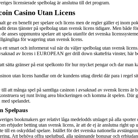
veriges licensierade spelbolag är anslutna till det program.
coin Casino Utan Licens
t ge en benefit per spelare och licens men de regler gäller ej inom pok
dit deras tjänster på spelbolag utan svensk licens tidigare. Men både fö
 de anses uppmuntra spelare att spela utanför det svenska licenssysteme
illgängliga för wagering utan svensk licens.
ra ett smart och informerat val när du väljer spelbolag utan svensk licens
avsaknad av licens i EUROPEAN ger drill down skattefria vinster, här 
t sätta gränser på erat spelkonto för hur mycket pengar och dar man k
asinon utan licens handlar om de kundens uttag direkt där para i regel si
 till att många spel på samtliga casinon i avsaknad av svensk licens är b
t konstruera sej runt living area blockeringen och komma åt spelen. Där g
 med spelandet.
an Spelpaus
t sveriges bookmakers ger relativt låga medelodds utslaget på alla sporte
om erbjuder betting utan svensk licens, är att de ej är anslutna right up u
te till en oskyddad spelare. Istället för det svenska nationella avstängnin
ring. Att behöva offra spelutbud, alla spännande bonusar och erbjudand