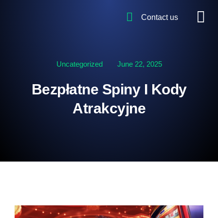
Contact us
Uncategorized
June 22, 2025
Bezpłatne Spiny I Kody
Atrakcyjne