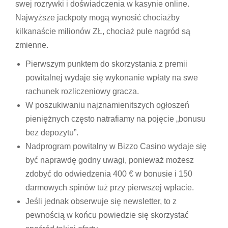
swej rozrywki i doświadczenia w kasynie online.
Najwyższe jackpoty mogą wynosić chociażby
kilkanaście milionów ZŁ, chociaż pule nagród są
zmienne.
Pierwszym punktem do skorzystania z premii
powitalnej wydaje się wykonanie wpłaty na swe
rachunek rozliczeniowy gracza.
W poszukiwaniu najznamienitszych ogłoszeń
pieniężnych często natrafiamy na pojęcie „bonusu
bez depozytu”.
Nadprogram powitalny w Bizzo Casino wydaje się
być naprawdę godny uwagi, ponieważ możesz
zdobyć do odwiedzenia 400 € w bonusie i 150
darmowych spinów tuż przy pierwszej wpłacie.
Jeśli jednak obserwuje się newsletter, to z
pewnością w końcu powiedzie się skorzystać