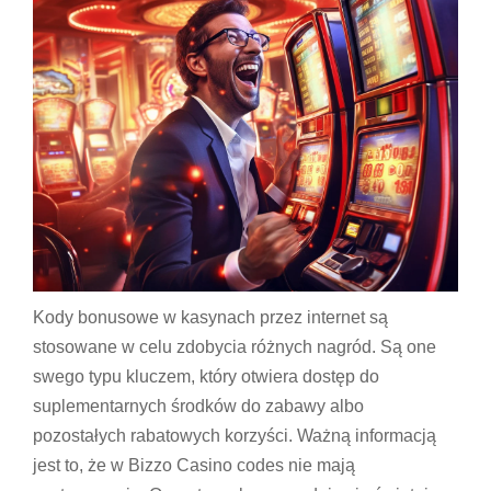
Kody bonusowe w kasynach przez internet są
stosowane w celu zdobycia różnych nagród. Są one
swego typu kluczem, który otwiera dostęp do
suplementarnych środków do zabawy albo
pozostałych rabatowych korzyści. Ważną informacją
jest to, że w Bizzo Casino codes nie mają