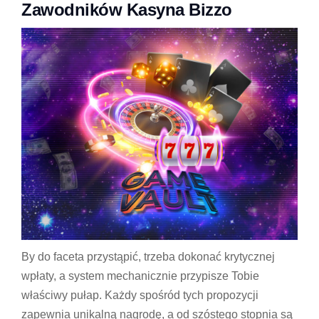
Zawodników Kasyna Bizzo
By do faceta przystąpić, trzeba dokonać krytycznej
wpłaty, a system mechanicznie przypisze Tobie
właściwy pułap. Każdy spośród tych propozycji
zapewnia unikalną nagrodę, a od szóstego stopnia są