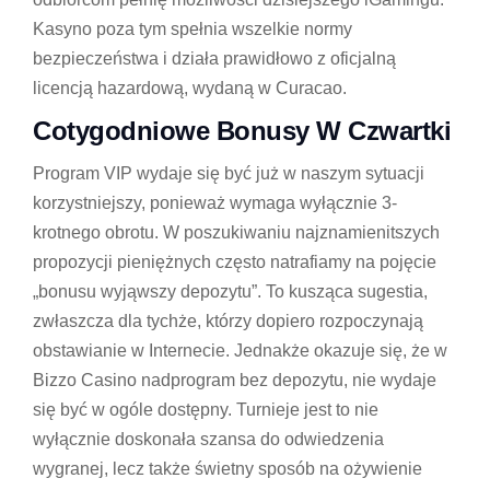
Kasyno poza tym spełnia wszelkie normy
bezpieczeństwa i działa prawidłowo z oficjalną
licencją hazardową, wydaną w Curacao.
Cotygodniowe Bonusy W Czwartki
Program VIP wydaje się być już w naszym sytuacji
korzystniejszy, ponieważ wymaga wyłącznie 3-
krotnego obrotu. W poszukiwaniu najznamienitszych
propozycji pieniężnych często natrafiamy na pojęcie
„bonusu wyjąwszy depozytu”. To kusząca sugestia,
zwłaszcza dla tychże, którzy dopiero rozpoczynają
obstawianie w Internecie. Jednakże okazuje się, że w
Bizzo Casino nadprogram bez depozytu, nie wydaje
się być w ogóle dostępny. Turnieje jest to nie
wyłącznie doskonała szansa do odwiedzenia
wygranej, lecz także świetny sposób na ożywienie