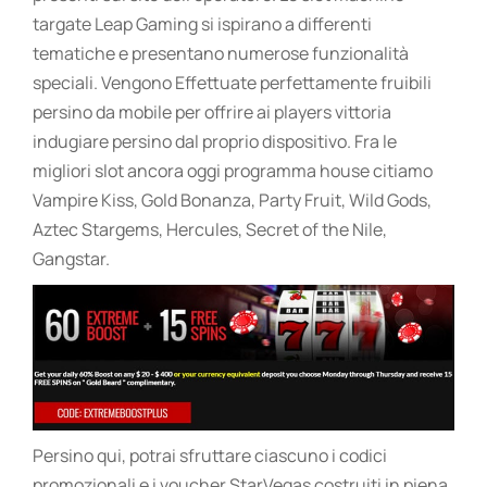
targate Leap Gaming si ispirano a differenti
tematiche e presentano numerose funzionalità
speciali. Vengono Effettuate perfettamente fruibili
persino da mobile per offrire ai players vittoria
indugiare persino dal proprio dispositivo. Fra le
migliori slot ancora oggi programma house citiamo
Vampire Kiss, Gold Bonanza, Party Fruit, Wild Gods,
Aztec Stargems, Hercules, Secret of the Nile,
Gangstar.
Persino qui, potrai sfruttare ciascuno i codici
promozionali e i voucher StarVegas costruiti in piena