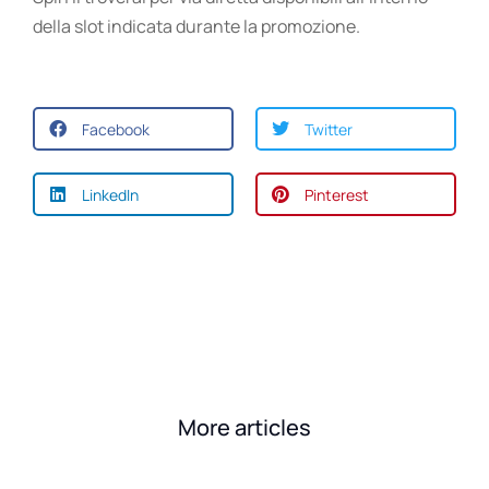
della slot indicata durante la promozione.
Facebook
Twitter
LinkedIn
Pinterest
More articles