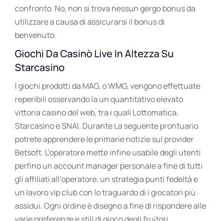
confronto. No, non si trova nessun gergo bonus da
utilizzare a causa di assicurarsi il bonus di
benvenuto.
Giochi Da Casinò Live In Altezza Su
Starcasino
I giochi prodotti da MAG, o WMG, vengono effettuate
reperibili osservando la un quantitativo elevato
vittoria casino del web, tra i quali Lottomatica,
Starcasino e SNAI. Durante La seguente prontuario
potrete apprendere le primarie notizie sul provider
Betsoft. L’operatore mette infine usabile degli utenti
perfino un account manager personale a fine di tutti
gli affiliati all’operatore, un strategia punti fedeltà e
un lavoro vip club con lo traguardo di i giocatori più
assidui. Ogni ordine è disegno a fine di rispondere alle
varie preferenze e stili di gioco degli fruitori,