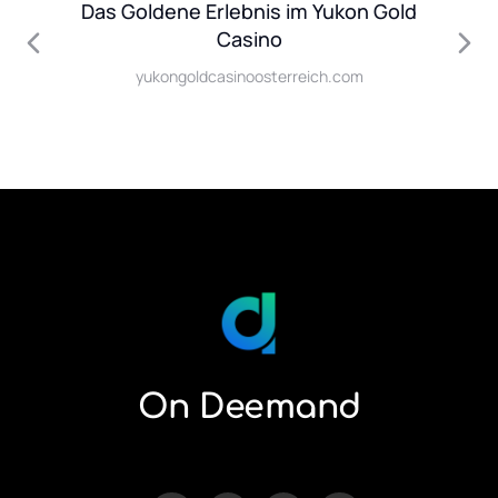
ó
Das Goldene Erlebnis im Yukon Gold
W
Casino
S
yukongoldcasinoosterreich.com
On Deemand