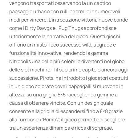
vengono trasportati osservando la un caotico
paesaggio urbano con rulli enormi e innumerevoli
modi per vincere. L’introduzione vittoria nuove bande
come i Dirty Dawgs e i Pug Thugs approfondisce
ulteriormente la narrativa del gioco. Questi giochi
offrono un misto ricco successo wild, upgrade e
funzionalità innovative, rendendo la gamma
Nitropolis una delle più celebri e divertenti nel globo
delle slot machine. Il il suo primo capitolo ancora oggi
successione, Pirots, ha introdotto i giocatori costruiti
in un globo colorato dove i pappagalli si muovono in
altezza su una griglia 5×5 raccogliendo gemme a
causa di ottenere vincite. Con un design quale
consente alla griglia di espandersi fino a 8×8 grazie
alla funzione \”Bomb\”, il gioco permette di scegliere
tra un’esperienza dinamica e ricca di sorprese.