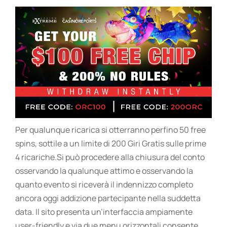
Per qualunque ricarica si otterranno perfino 50 free
spins, sottile a un limite di 200 Giri Gratis sulle prime
4 ricariche.Si può procedere alla chiusura del conto
osservando la qualunque attimo e osservando la
quanto evento si riceverà il indennizzo completo
ancora oggi addizione partecipante nella suddetta
data. Il sito presenta un’interfaccia ampiamente
user-friendly e via due menu orizzontali consente