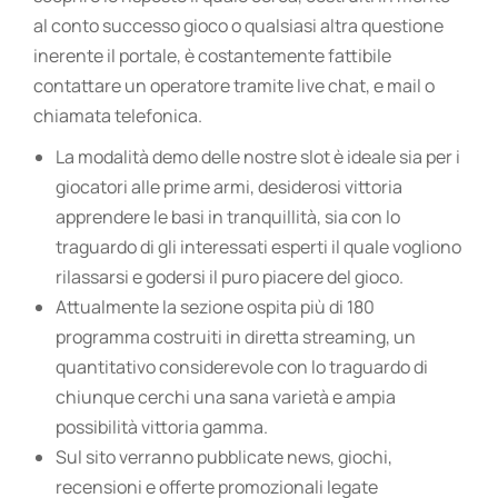
al conto successo gioco o qualsiasi altra questione
inerente il portale, è costantemente fattibile
contattare un operatore tramite live chat, e mail o
chiamata telefonica.
La modalità demo delle nostre slot è ideale sia per i
giocatori alle prime armi, desiderosi vittoria
apprendere le basi in tranquillità, sia con lo
traguardo di gli interessati esperti il quale vogliono
rilassarsi e godersi il puro piacere del gioco.
Attualmente la sezione ospita più di 180
programma costruiti in diretta streaming, un
quantitativo considerevole con lo traguardo di
chiunque cerchi una sana varietà e ampia
possibilità vittoria gamma.
Sul sito verranno pubblicate news, giochi,
recensioni e offerte promozionali legate