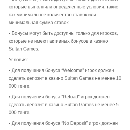
которые выполнили определенные условия, такие
как минимальное количество ставок или
минимальная сумма ставок.
• Бонусы могут быть доступны только для игроков,
которые не имеют активных бонусов в казино
Sultan Games.
Условия:
• Для получения бонуса “Welcome” игрок должен
сделать депозит в казино Sultan Games не менее 10
000 тенге.
• Для получения бонуса “Reload” игрок должен
сделать депозит в казино Sultan Games не менее 5
000 тенге.
• Для получения бонуса “No Deposit” игрок должен