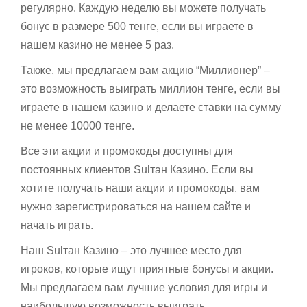
регулярно. Каждую неделю вы можете получать
бонус в размере 500 тенге, если вы играете в
нашем казино не менее 5 раз.
Также, мы предлагаем вам акцию “Миллионер” –
это возможность выиграть миллион тенге, если вы
играете в нашем казино и делаете ставки на сумму
не менее 10000 тенге.
Все эти акции и промокоды доступны для
постоянных клиентов Sulтан Казино. Если вы
хотите получать наши акции и промокоды, вам
нужно зарегистрироваться на нашем сайте и
начать играть.
Наш Sulтан Казино – это лучшее место для
игроков, которые ищут приятные бонусы и акции.
Мы предлагаем вам лучшие условия для игры и
наибольшую возможность выиграть.