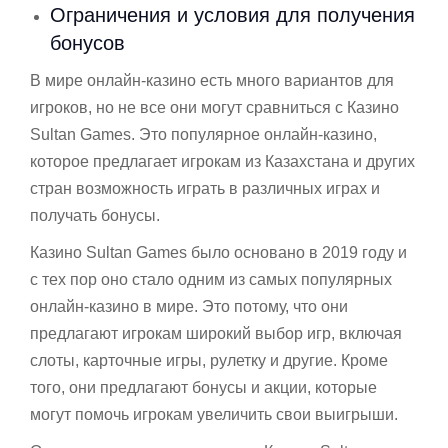
Ограничения и условия для получения
бонусов
В мире онлайн-казино есть много вариантов для
игроков, но не все они могут сравниться с Казино
Sultan Games. Это популярное онлайн-казино,
которое предлагает игрокам из Казахстана и других
стран возможность играть в различных играх и
получать бонусы.
Казино Sultan Games было основано в 2019 году и
с тех пор оно стало одним из самых популярных
онлайн-казино в мире. Это потому, что они
предлагают игрокам широкий выбор игр, включая
слоты, карточные игры, рулетку и другие. Кроме
того, они предлагают бонусы и акции, которые
могут помочь игрокам увеличить свои выигрыши.