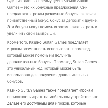
Один из главных преимуществ Казино Sultan
Games – это их бонусные предложения. Они
предлагают игрокам различные бонусы, включая
приветственный бонус, бонус за депозит и другие.
Эти бонусы могут помочь игрокам начать играть и
увеличить свои выигрыши.
Кроме того, Казино Sultan Games предлагает
игрокам возможность использовать промокод,
который может помочь им получить
дополнительные бонусы. Промокод Sultan Games –
это уникальный код, который может быть
использован для получения дополнительных
бонусов.
Казино Sultan Games также предлагает игрокам
возможность играть на мобильном устройстве, что
делает его доступным для игроков, которые