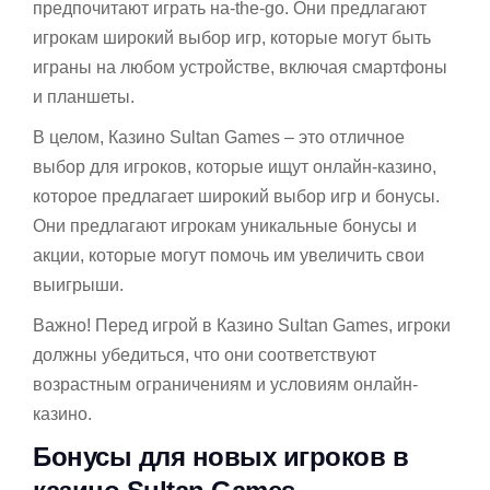
предпочитают играть на-the-go. Они предлагают
игрокам широкий выбор игр, которые могут быть
играны на любом устройстве, включая смартфоны
и планшеты.
В целом, Казино Sultan Games – это отличное
выбор для игроков, которые ищут онлайн-казино,
которое предлагает широкий выбор игр и бонусы.
Они предлагают игрокам уникальные бонусы и
акции, которые могут помочь им увеличить свои
выигрыши.
Важно! Перед игрой в Казино Sultan Games, игроки
должны убедиться, что они соответствуют
возрастным ограничениям и условиям онлайн-
казино.
Бонусы для новых игроков в