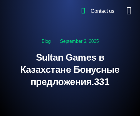
Contact us
Blog
September 3, 2025
Sultan Games в
Казахстане Бонусные
предложения.331