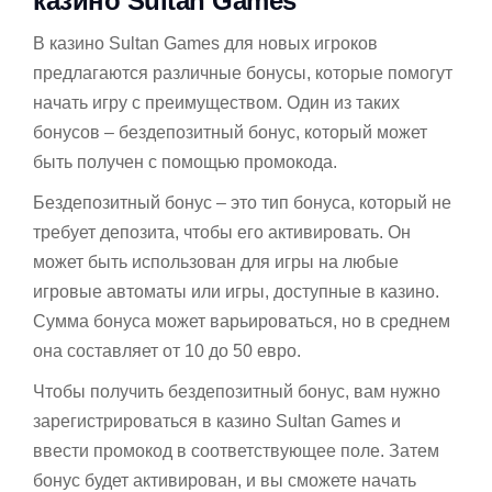
казино Sultan Games
В казино Sultan Games для новых игроков
предлагаются различные бонусы, которые помогут
начать игру с преимуществом. Один из таких
бонусов – бездепозитный бонус, который может
быть получен с помощью промокода.
Бездепозитный бонус – это тип бонуса, который не
требует депозита, чтобы его активировать. Он
может быть использован для игры на любые
игровые автоматы или игры, доступные в казино.
Сумма бонуса может варьироваться, но в среднем
она составляет от 10 до 50 евро.
Чтобы получить бездепозитный бонус, вам нужно
зарегистрироваться в казино Sultan Games и
ввести промокод в соответствующее поле. Затем
бонус будет активирован, и вы сможете начать