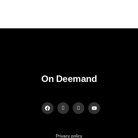
On Deemand
Privacy policy