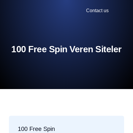
Contact us
100 Free Spin Veren Siteler
100 Free Spin