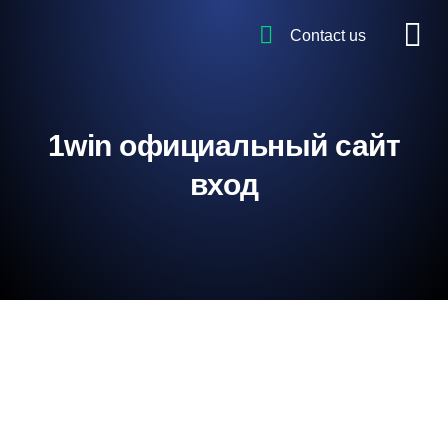
Contact us
1win официальный сайт
вход
Регистрация в 1Win как войти в