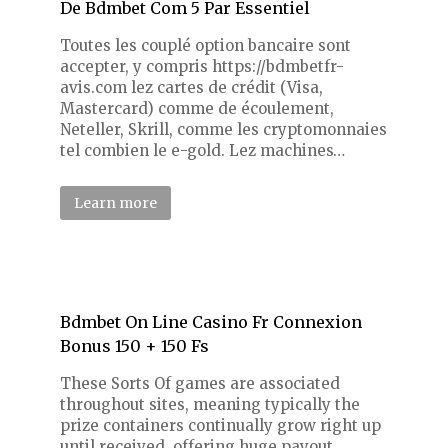
De Bdmbet Com 5 Par Essentiel
Toutes les couplé option bancaire sont
accepter, y compris https://bdmbetfr-
avis.com lez cartes de crédit (Visa,
Mastercard) comme de écoulement,
Neteller, Skrill, comme les cryptomonnaies
tel combien le e-gold. Lez machines…
Learn more
Bdmbet On Line Casino Fr Connexion
Bonus 150 + 150 Fs
These Sorts Of games are associated
throughout sites, meaning typically the
prize containers continually grow right up
until received, offering huge payout