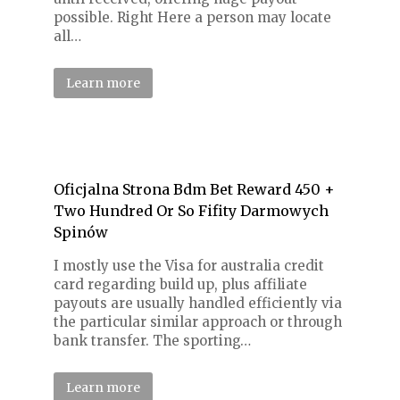
possible. Right Here a person may locate
all…
Learn more
Oficjalna Strona Bdm Bet Reward 450 +
Two Hundred Or So Fifity Darmowych
Spinów
I mostly use the Visa for australia credit
card regarding build up, plus affiliate
payouts are usually handled efficiently via
the particular similar approach or through
bank transfer. The sporting…
Learn more