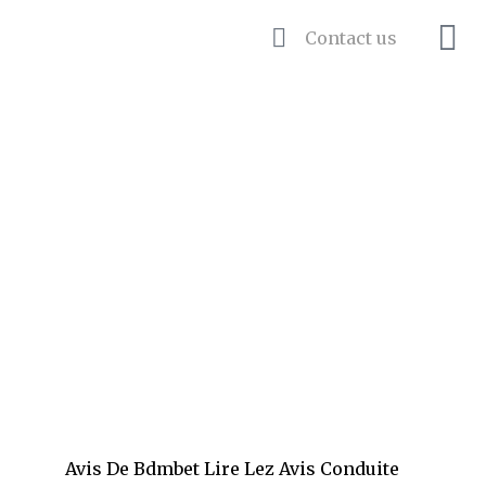
Contact us
bdmbet app
Avis De Bdmbet Lire Lez Avis Conduite