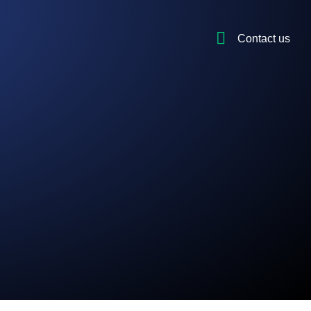
Contact us