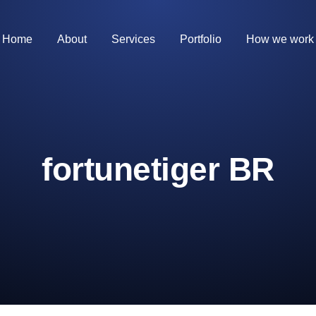
Home
About
Services
Portfolio
How we work
fortunetiger BR