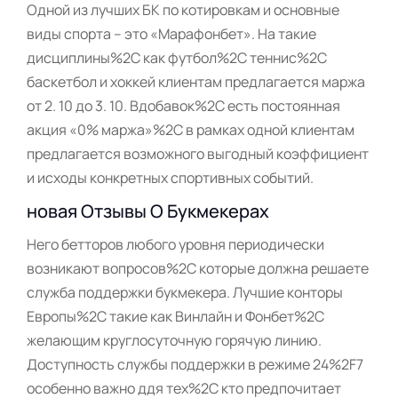
Одной из лучших БК по котировкам и основные
виды спорта – это «Марафонбет». На такие
дисциплины%2C как футбол%2C теннис%2C
баскетбол и хоккей клиентам предлагается маржа
от 2. 10 до 3. 10. Вдобавок%2C есть постоянная
акция «0% маржа»%2C в рамках одной клиентам
предлагается возможного выгодный коэффициент
и исходы конкретных спортивных событий.
новая Отзывы О Букмекерах
Него бетторов любого уровня периодически
возникают вопросов%2C которые должна решаете
служба поддержки букмекера. Лучшие конторы
Европы%2C такие как Винлайн и Фонбет%2C
желающим круглосуточную горячую линию.
Доступность службы поддержки в режиме 24%2F7
особенно важно ддя тех%2C кто предпочитает