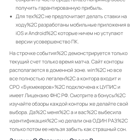
получить гарантированную прибыль.
Для тех%2C не предпочитает делать ставки на
ходу%2C разработаны мобильные приложения в
iOS и Android%2C которые ничем но уступают
версии усовершенство ПК.
На строчке события%2C демонстрируется только
текущий счет только время матча. Сайт конторы
располагается в доменной зоне. win%2C но все
все полностью легален%2C а контора входит и
СРО «Букмекеров»%2C подключена к ЦУПИС и
имеет Лицензию ФНС РФ. Смотрите а бонусы%2C
изучайте обзоры каждой конторы же делайте свой
выбора. Да%2C меня%2C а и вас%2C выбесила
идентификация%2C но делали она ОДИН РАЗ%2C
только потом ее нельзя забыть как страшный сон.