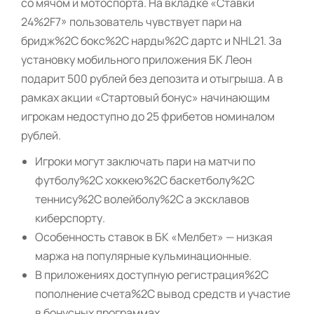
со мячом и мотоспорта. На вкладке «Ставки
24%2F7» пользователь чувствует пари на
бридж%2C бокс%2C нарды%2C дартс и NHL21. За
установку мобильного приложения БК Леон
подарит 500 рублей без депозита и отыгрыша. А в
рамках акции «Стартовый бонус» начинающим
игрокам недоступно до 25 фрибетов номиналом
рублей.
Игроки могут заключать пари на матчи по
футболу%2C хоккею%2C баскетболу%2C
теннису%2C волейболу%2C а эксклавов
киберспорту.
Особенность ставок в БК «Мелбет» — низкая
маржа на популярные кульминационные.
В приложениях доступную регистрация%2C
пополнение счета%2C вывод средств и участие
в бонусных программах.