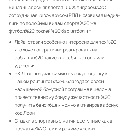
Винлайн здесь является 100% лидером%2C
сотрудничая киромарусом РПЛ и развивая медиа-
лиги по подобным видам спорта%2C же
футбол%2C хоккей%2C баскетбол и т.
Лайв-ставки особенно интересна для тех%2C
кто хочет оперативно реагировать на
события%2C такие как забитые голы или
удаления.
БК Леон получал самую высокую оценку в
нашем рейтинге 5%2F5 благодаря своей
насыщенной бонусной программе в целом а
приветственному бонусу же частности%2C
получить бейсибцем можно активировав бонус
код Леон.
Ставки в спортивные матчи доступные как в
прематче%2C так и и режиме «лайв».