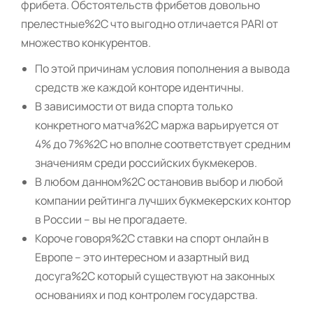
фрибета. Обстоятельств фрибетов довольно
прелестные%2C что выгодно отличается PARI от
множество конкурентов.
По этой причинам условия пополнения а вывода
средств же каждой конторе идентичны.
В зависимости от вида спорта только
конкретного матча%2C маржа варьируется от
4% до 7%%2C но вполне соответствует средним
значениям среди российских букмекеров.
В любом данном%2C остановив выбор и любой
компании рейтинга лучших букмекерских контор
в России – вы не прогадаете.
Короче говоря%2C ставки на спорт онлайн в
Европе – это интересном и азартный вид
досуга%2C который существуют на законных
основаниях и под контролем государства.