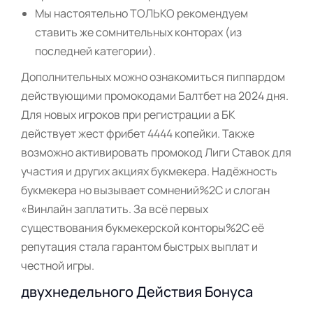
Мы настоятельно ТОЛЬКО рекомендуем
ставить же сомнительных конторах (из
последней категории).
Дополнительных можно ознакомиться пиппардом
действующими промокодами Балтбет на 2024 дня.
Для новых игроков при регистрации а БК
действует жест фрибет 4444 копейки. Также
возможно активировать промокод Лиги Ставок для
участия и других акциях букмекера. Надёжность
букмекера но вызывает сомнений%2C и слоган
«Винлайн заплатить. За всё первых
существования букмекерской конторы%2C её
репутация стала гарантом быстрых выплат и
честной игры.
двухнедельного Действия Бонуса