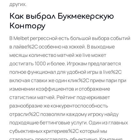
других.
Как выбрал Букмекерскую
Контору
В Melbet регрессной есть большой выбора событий
в лайве%2C особенно на хоккей. В выходные
месяцы количество матчей же live может
достигать 1000 и более. Игрокам предлагается
полное функционал для удобной игры в live%2C
включая ставки же один клик%2C прием пари при
изменении коэффициентов и отображение
статистики матчей. Рейтинг подчеркивает
разнообразие же конкурентоспособность
отрасли%2C позволяли каждому игроку найду
подходящие беттинговые услуги. Один из главных
субъективных критериев%2C который мы
старались представлять объективно. Компания