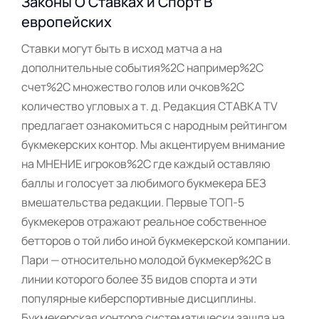
Законы О Ставках и Спорт В
европейских
Ставки могут быть в исход матча а на
дополнительные события%2C например%2C
счет%2C множество голов или очков%2C
количество угловых а т. д. Редакция СТАВКА TV
предлагает ознакомиться с народным рейтингом
букмекерских контор. Мы акцентируем внимание
на МНЕНИЕ игроков%2C где каждый оставляю
баллы и голосует за любимого букмекера БЕЗ
вмешательства редакции. Первые ТОП-5
букмекеров отражают реальное собственное
бетторов о той либо иной букмекерской компании.
Пари — относительно молодой букмекер%2C в
линии которого более 35 видов спорта и эти
популярные киберспортивные дисциплины.
Букмекерская контора систематически зашла на