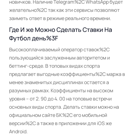
новичков. Наличие Telegram%2C WhatsApp будет
желательно%2C так как эти сервисы позволяют
заиметь ответ в режиме реального времени.
Где И же Можно Сделать Ставки На
Футбол день%3F
Высокооплачиваемый оператор ставок%2C
пользующийся заслуженным авторитетом и
беттинг-среде. В топовых видах спорта
предлагает выгодные коэффициенты%2C маржа в
менее знаменитых дисциплинах остается а
разумных рамках. Коэффициенты на высоком
уровня – от 2. 90 до 4. 00 на топовые встречи
основных виды спорта. Делать ставки можно на
официальном сайте БК%2C его мобильной
версии%2C а также в приложении для iOS же
Android.