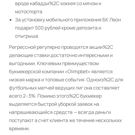
вроде кабадди%2C хоккея со мячом и
мотоспорта.
За установку мобильного приложения БК Леон
подарит 500 рублей кроме депозита и
отыгрыша.
Регрессной регулярно проводятся акции%2C
делающие ставки достаточно интересными и
выгодными. Ключевым преимуществом
букмекерской компании «Olimpbet» является
низкая маржа и топовые события. Одноиз%2C для
футбольных матчей ведущих лиг она составляет
всего 2–3%. Помимо этого%2C букмекер
выделяется быстрой уборкой заявок на
напрашивающийся средств — всегда деньги
поступают а счет клиента же течение нескольких
времени.