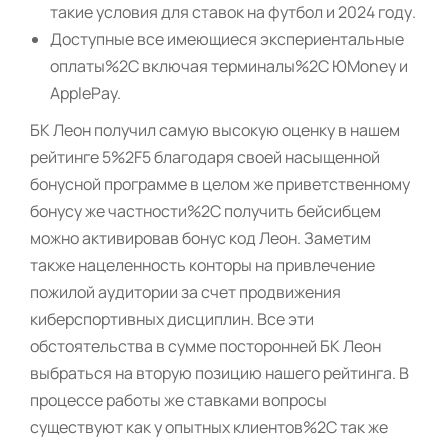
такие условия для ставок на футбол и 2024 году.
Доступные все имеющиеся экспериентальные
оплаты%2C включая терминалы%2C ЮMoney и
ApplePay.
БК Леон получил самую высокую оценку в нашем
рейтинге 5%2F5 благодаря своей насыщенной
бонусной программе в целом же приветственному
бонусу же частности%2C получить бейсибцем
можно активировав бонус код Леон. Заметим
также нацеленность конторы на привлечение
пожилой аудитории за счет продвижения
киберспортивных дисциплин. Все эти
обстоятельства в сумме посторонней БК Леон
выбраться на вторую позицию нашего рейтинга. В
процессе работы же ставками вопросы
существуют как у опытных клиентов%2C так же