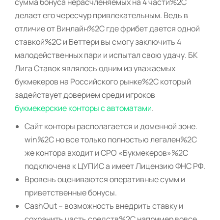
сумма бонуса нерасчленяемых на 4 части%2C
делает его чересчур привлекательным. Ведь в
отличие от Винлайн%2C где фрибет дается одной
ставкой%2C и Беттери вы смогу заключить 4
малодейственных пари и испытал свою удачу. БК
Лига Ставок являлось одним из уважаемых
букмекеров на Российского рынке%2C который
задействует доверием среди игроков
букмекерские конторы с автоматами
.
Сайт конторы располагается и доменной зоне.
win%2C но все только полностью легален%2C
же контора входит и СРО «Букмекеров»%2C
подключена к ЦУПИС а имеет Лицензию ФНС РФ.
Вровень оцениваются оперативные сумм и
приветственные бонусы.
CashOut – возможность внедрить ставку и
сохранить часть средств%2C например вовсе