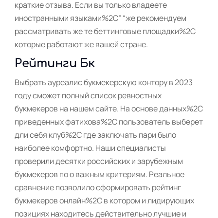
краткие отзыва. Если вы только владеете
иностранными языками%2C” “же рекомендуем
рассматривать же те беттинговые площадки%2C
которые работают же вашей стране.
Рейтинги Бк
Выбрать ауреалис букмекерскую контору в 2023
году сможет полный список ревностных
букмекеров на нашем сайте. На основе данных%2C
приведенных фатихова%2C пользователь выберет
дли себя клуб%2C где заключать пари было
наиболее комфортно. Наши специалисты
проверили десятки российских и зарубежным
букмекеров по о важным критериям. Реальное
сравнение позволило сформировать рейтинг
букмекеров онлайн%2C в котором и лидирующих
позициях находитесь действительно лучшие и