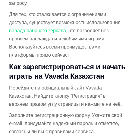
запросу.
Для тех, кто сталкивается с ограничениями
доступа, существует возможность использования
вавада рабочего зеркала
, что позволяет без
проблем наслаждаться любимыми играми.
Воспользуйтесь всеми преимуществами
платформы прямо сейчас!
Как зарегистрироваться и начать
играть на Vavada Казахстан
Перейдите на официальный сайт Vavada
Казахстан. Найдите кнопку “Регистрация” в
верхнем правом углу страницы и нажмите на неё.
Заполните регистрационную форму. Укажите свой
e-mail, придумайте надежный пароль и отметьте,
согласны ли вы с правилами сервиса.