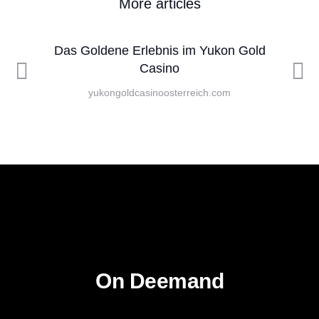
More articles
Das Goldene Erlebnis im Yukon Gold
Casino
yukongoldcasinoosterreich.com
On Deemand