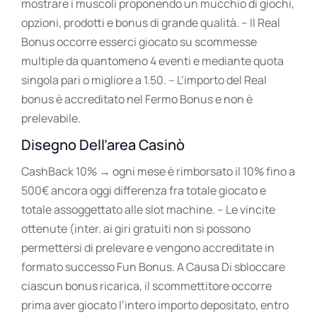
mostrare i muscoli proponendo un mucchio di giochi,
opzioni, prodotti e bonus di grande qualità. – Il Real
Bonus occorre esserci giocato su scommesse
multiple da quantomeno 4 eventi e mediante quota
singola pari o migliore a 1.50. – L’importo del Real
bonus è accreditato nel Fermo Bonus e non è
prelevabile.
Disegno Dell’area Casinò
CashBack 10% → ogni mese è rimborsato il 10% fino a
500€ ancora oggi differenza fra totale giocato e
totale assoggettato alle slot machine. – Le vincite
ottenute (inter. ai giri gratuiti non si possono
permettersi di prelevare e vengono accreditate in
formato successo Fun Bonus. A Causa Di sbloccare
ciascun bonus ricarica, il scommettitore occorre
prima aver giocato l’intero importo depositato, entro