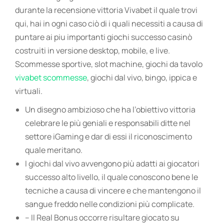
durante la recensione vittoria Vivabet il quale trovi
qui, hai in ogni caso ciò di i quali necessiti a causa di
puntare ai piu importanti giochi successo casinò
costruiti in versione desktop, mobile, e live.
Scommesse sportive, slot machine, giochi da tavolo
vivabet scommesse
, giochi dal vivo, bingo, ippica e
virtuali.
Un disegno ambizioso che ha l’obiettivo vittoria
celebrare le più geniali e responsabili ditte nel
settore iGaming e dar di essi il riconoscimento
quale meritano.
I giochi dal vivo avvengono più adatti ai giocatori
successo alto livello, il quale conoscono bene le
tecniche a causa di vincere e che mantengono il
sangue freddo nelle condizioni più complicate.
– Il Real Bonus occorre risultare giocato su