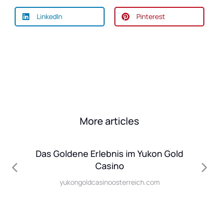
LinkedIn
Pinterest
More articles
ó
Das Goldene Erlebnis im Yukon Gold
W
Casino
S
yukongoldcasinoosterreich.com