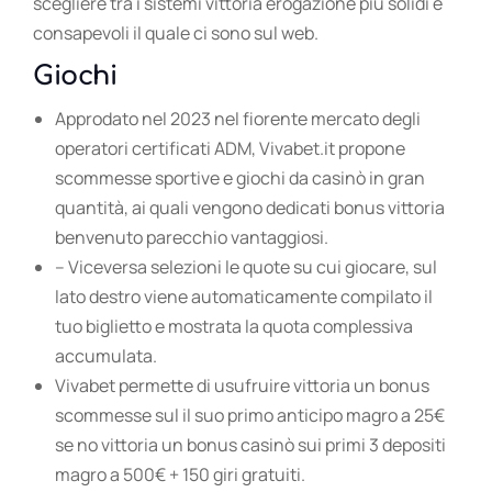
scegliere tra i sistemi vittoria erogazione più solidi e
consapevoli il quale ci sono sul web.
Giochi
Approdato nel 2023 nel fiorente mercato degli
operatori certificati ADM, Vivabet.it propone
scommesse sportive e giochi da casinò in gran
quantità, ai quali vengono dedicati bonus vittoria
benvenuto parecchio vantaggiosi.
– Viceversa selezioni le quote su cui giocare, sul
lato destro viene automaticamente compilato il
tuo biglietto e mostrata la quota complessiva
accumulata.
Vivabet permette di usufruire vittoria un bonus
scommesse sul il suo primo anticipo magro a 25€
se no vittoria un bonus casinò sui primi 3 depositi
magro a 500€ + 150 giri gratuiti.