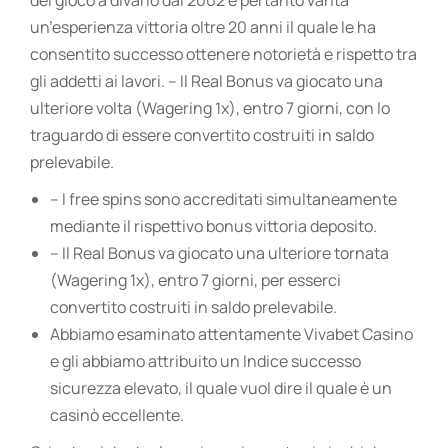
un’esperienza vittoria oltre 20 anni il quale le ha
consentito successo ottenere notorietà e rispetto tra
gli addetti ai lavori. – Il Real Bonus va giocato una
ulteriore volta (Wagering 1x), entro 7 giorni, con lo
traguardo di essere convertito costruiti in saldo
prelevabile.
– I free spins sono accreditati simultaneamente
mediante il rispettivo bonus vittoria deposito.
– Il Real Bonus va giocato una ulteriore tornata
(Wagering 1x), entro 7 giorni, per esserci
convertito costruiti in saldo prelevabile.
Abbiamo esaminato attentamente Vivabet Casino
e gli abbiamo attribuito un Indice successo
sicurezza elevato, il quale vuol dire il quale è un
casinò eccellente.