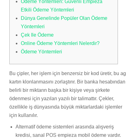
Ödeme Yöntemleri: Güvenli Empieza
Etkili Ödeme Yöntemleri
Dünya Genelinde Popüler Olan Ödeme
Yöntemleri
Çek Ile Ödeme
Online Ödeme Yöntemleri Nelerdir?
Ödeme Yöntemleri
Bu çipler, her işlem için benzersiz bir kod üretir, bu ag
kartın klonlanmasını zorlaştırır. Bir banka hesabından
belirli bir miktarın başka bir kişiye veya şirkete
ödenmesi için yazılan yazılı bir talimattır. Çekler,
özellikle iş dünyasında büyük miktarlardaki işlemler
için kullanılır.
Alternatif ödeme sistemleri arasında alışveriş
kredisi, sanal POS empieza mobil ödeme vardır.