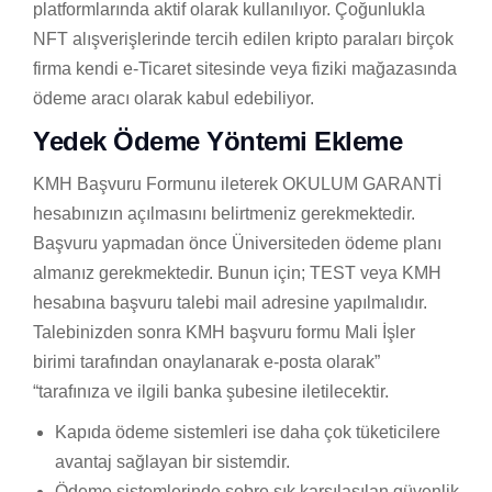
platformlarında aktif olarak kullanılıyor. Çoğunlukla
NFT alışverişlerinde tercih edilen kripto paraları birçok
firma kendi e-Ticaret sitesinde veya fiziki mağazasında
ödeme aracı olarak kabul edebiliyor.
Yedek Ödeme Yöntemi Ekleme
KMH Başvuru Formunu ileterek OKULUM GARANTİ
hesabınızın açılmasını belirtmeniz gerekmektedir.
Başvuru yapmadan önce Üniversiteden ödeme planı
almanız gerekmektedir. Bunun için; TEST veya KMH
hesabına başvuru talebi mail adresine yapılmalıdır.
Talebinizden sonra KMH başvuru formu Mali İşler
birimi tarafından onaylanarak e-posta olarak”
“tarafınıza ve ilgili banka şubesine iletilecektir.
Kapıda ödeme sistemleri ise daha çok tüketicilere
avantaj sağlayan bir sistemdir.
Ödeme sistemlerinde sobre sık karşılaşılan güvenlik