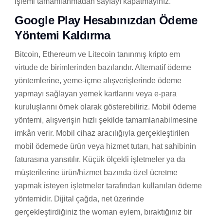
işlemi tamamlanmadan sayfayı kapatmayınız.
Google Play Hesabınızdan Ödeme
Yöntemi Kaldırma
Bitcoin, Ethereum ve Litecoin tanınmış kripto em
virtude de birimlerinden bazılarıdır. Alternatif ödeme
yöntemlerine, yeme-içme alışverişlerinde ödeme
yapmayı sağlayan yemek kartlarını veya e-para
kuruluşlarını örnek olarak gösterebiliriz. Mobil ödeme
yöntemi, alışverişin hızlı şekilde tamamlanabilmesine
imkân verir. Mobil cihaz aracılığıyla gerçekleştirilen
mobil ödemede ürün veya hizmet tutarı, hat sahibinin
faturasına yansıtılır. Küçük ölçekli işletmeler ya da
müşterilerine ürün/hizmet bazında özel ücretme
yapmak isteyen işletmeler tarafından kullanılan ödeme
yöntemidir. Dijital çağda, net üzerinde
gerçekleştirdiğiniz the woman eylem, bıraktığınız bir