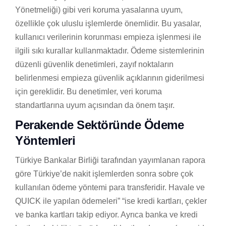
Yönetmeliği) gibi veri koruma yasalarına uyum,
özellikle çok uluslu işlemlerde önemlidir. Bu yasalar,
kullanıcı verilerinin korunması empieza işlenmesi ile
ilgili sıkı kurallar kullanmaktadır. Ödeme sistemlerinin
düzenli güvenlik denetimleri, zayıf noktaların
belirlenmesi empieza güvenlik açıklarının giderilmesi
için gereklidir. Bu denetimler, veri koruma
standartlarına uyum açısından da önem taşır.
Perakende Sektöründe Ödeme
Yöntemleri
Türkiye Bankalar Birliği tarafından yayımlanan rapora
göre Türkiye’de nakit işlemlerden sonra sobre çok
kullanılan ödeme yöntemi para transferidir. Havale ve
QUICK ile yapılan ödemeleri” “ise kredi kartları, çekler
ve banka kartları takip ediyor. Ayrıca banka ve kredi