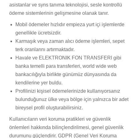
asistanlar ve syns tanıma teknolojisi, sesle kontrollü
ödeme sistemlerinin gelişmesine olanak tanır.
Mobil ödemeler hızlıdır empieza yurt içi işlemlerde
genellikle ücretsizdir.
Karmaşık veya zaman alıcı ödeme işlemleri, sepet
terk oranlarını artırmaktadır.
Havale ve ELEKTRONIK FON TRANSFERI gibi
banka temelli para transferleri, world wide web
bankacılığıyla birlikte günümüz dünyasında da
kendilerine yer buldu.
Profilinizi kişisel ödemelerinizde kullanıyorsanız
bulunduğunuz ülke veya bölge için yalnızca bir adet
bireysel profil oluşturabilirsiniz.
Kullanıcıların veri koruma pratikleri ve güvenlik
önlemleri hakkında bilinçlendirilmesi, genel güvenlik
durumunu güçlendirir. GDPR (Genel Veri Koruma