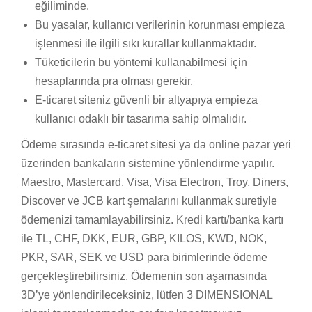
eğiliminde.
Bu yasalar, kullanıcı verilerinin korunması empieza
işlenmesi ile ilgili sıkı kurallar kullanmaktadır.
Tüketicilerin bu yöntemi kullanabilmesi için
hesaplarında pra olması gerekir.
E-ticaret siteniz güvenli bir altyapıya empieza
kullanıcı odaklı bir tasarıma sahip olmalıdır.
Ödeme sırasında e-ticaret sitesi ya da online pazar yeri
üzerinden bankaların sistemine yönlendirme yapılır.
Maestro, Mastercard, Visa, Visa Electron, Troy, Diners,
Discover ve JCB kart şemalarını kullanmak suretiyle
ödemenizi tamamlayabilirsiniz. Kredi kartı/banka kartı
ile TL, CHF, DKK, EUR, GBP, KILOS, KWD, NOK,
PKR, SAR, SEK ve USD para birimlerinde ödeme
gerçekleştirebilirsiniz. Ödemenin son aşamasında
3D’ye yönlendirileceksiniz, lütfen 3 DIMENSIONAL