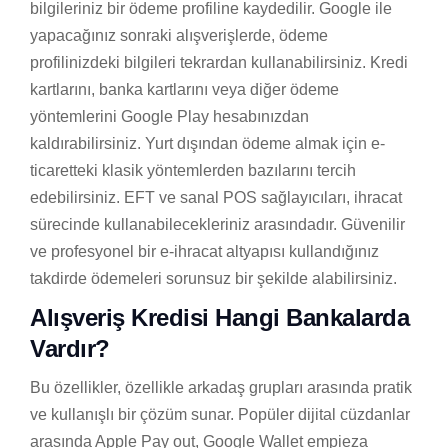
bilgileriniz bir ödeme profiline kaydedilir. Google ile
yapacağınız sonraki alışverişlerde, ödeme
profilinizdeki bilgileri tekrardan kullanabilirsiniz. Kredi
kartlarını, banka kartlarını veya diğer ödeme
yöntemlerini Google Play hesabınızdan
kaldırabilirsiniz. Yurt dışından ödeme almak için e-
ticaretteki klasik yöntemlerden bazılarını tercih
edebilirsiniz. EFT ve sanal POS sağlayıcıları, ihracat
sürecinde kullanabilecekleriniz arasındadır. Güvenilir
ve profesyonel bir e-ihracat altyapısı kullandığınız
takdirde ödemeleri sorunsuz bir şekilde alabilirsiniz.
Alışveriş Kredisi Hangi Bankalarda
Vardır?
Bu özellikler, özellikle arkadaş grupları arasında pratik
ve kullanışlı bir çözüm sunar. Popüler dijital cüzdanlar
arasında Apple Pay out, Google Wallet empieza