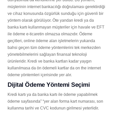
müşterinin internet bankacılığı doğrulaması gerektirdiği
ve cihaz konusunda özgürlük sunduğu için güvenli bir
yöntem olarak görülüyor. Öte yandan kredi ya da
banka kartı kullanmayan müşteriler için havale ve EFT
ile ödeme e-ticaretin olmazsa olmazıdır. Ödeme
geçitleri, online ödeme alan işletmelerin yukarıda
bahsi geçen tüm ödeme yöntemlerini tek merkezden
yönetebilmelerini sağlayan finansal teknoloji
ürünleridir. Kredi ve banka kartları kadar yaygın
kullanılmasa da ön ödemeli kartlar da on the internet
ödeme yöntemleri içerisinde yer alır.
Dijital Ödeme Yöntemi Seçimi
Kredi kartı ya da banka kartı ile ödeme yapabilmek
ödeme sayfasında” “yer alan forma kart numarası, son
kullanma tarihi ve CVC kodunun girilmesi yeterlidir.