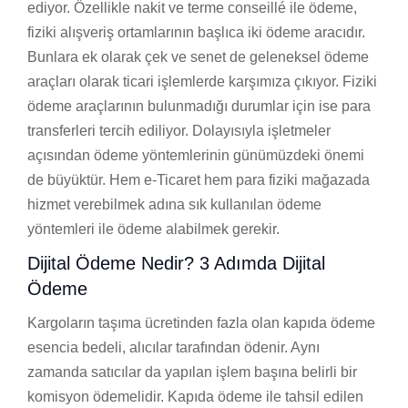
ediyor. Özellikle nakit ve terme conseillé ile ödeme,
fiziki alışveriş ortamlarının başlıca iki ödeme aracıdır.
Bunlara ek olarak çek ve senet de geleneksel ödeme
araçları olarak ticari işlemlerde karşımıza çıkıyor. Fiziki
ödeme araçlarının bulunmadığı durumlar için ise para
transferleri tercih ediliyor. Dolayısıyla işletmeler
açısından ödeme yöntemlerinin günümüzdeki önemi
de büyüktür. Hem e-Ticaret hem para fiziki mağazada
hizmet verebilmek adına sık kullanılan ödeme
yöntemleri ile ödeme alabilmek gerekir.
Dijital Ödeme Nedir? 3 Adımda Dijital
Ödeme
Kargoların taşıma ücretinden fazla olan kapıda ödeme
esencia bedeli, alıcılar tarafından ödenir. Aynı
zamanda satıcılar da yapılan işlem başına belirli bir
komisyon ödemelidir. Kapıda ödeme ile tahsil edilen