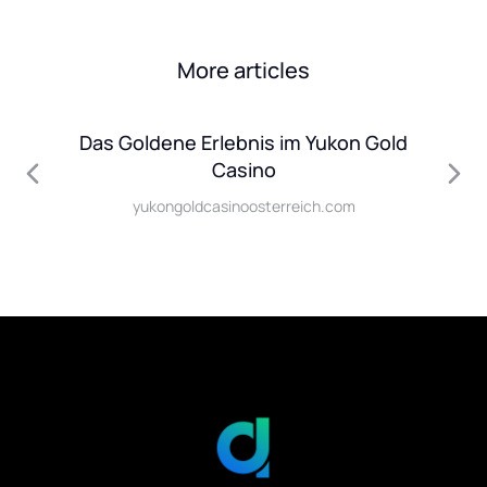
More articles
ó
Das Goldene Erlebnis im Yukon Gold
W
Casino
S
yukongoldcasinoosterreich.com