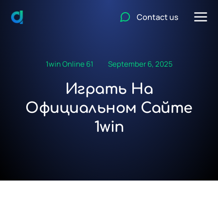
Contact us
1win Online 61
September 6, 2025
Играть На
Официальном Сайте
1win