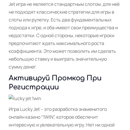
Jet игра не является стандартным слотом, для неё
не подходят классические стратегии для игры в
слоты или рулетку. Есть два фундаментальных
подхода к игре, и оба имеют свои преимущества и
недостатки. С одной стороны, некоторые игроки
предпочитают ждать максимального роста
коэффициента. Это может позволить им сделать
небольшую ставку и выиграть значительную
сумму денег.
Активируй Промкод При
Регистрации
Игра Lucky Jet – это разработка знаменитого
онлайн казино “1WIN”, которое обеспечит
интересную и увлекательную игру. Нет ни одной